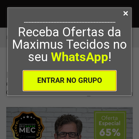
-----------------------------------------------------------
Receba Ofertas da
Início
>
ESTILISTA DE FATO
Maximus Tecidos no
seu
WhatsApp
!
ESTILISTA DE FATO
ENTRAR NO GRUPO
Por
Agência cyfer
21/05/2024
113