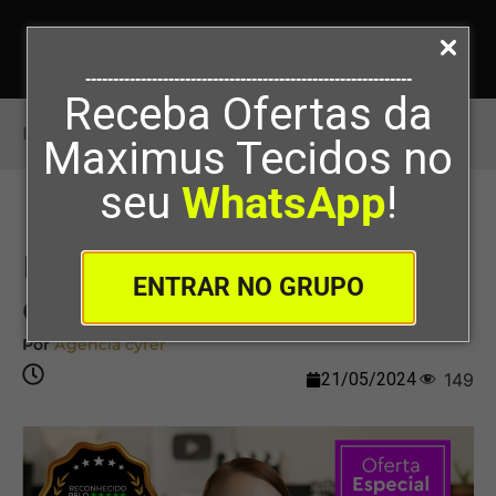
-----------------------------------------------------------
Receba Ofertas da
Início
>
INFLUENCIADORA DA COSTURA
Maximus Tecidos no
seu
WhatsApp
!
INFLUENCIADORA DA
ENTRAR NO GRUPO
COSTURA
Por
Agência cyfer
21/05/2024
149