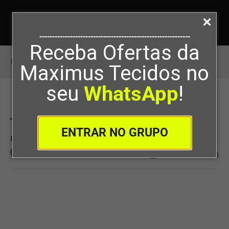
-----------------------------------------------------------
Receba Ofertas da
Início
>
Trending
Maximus Tecidos no
seu
WhatsApp
!
Trending
ENTRAR NO GRUPO
Por
Maximus Tecidos
08/11/2016
0