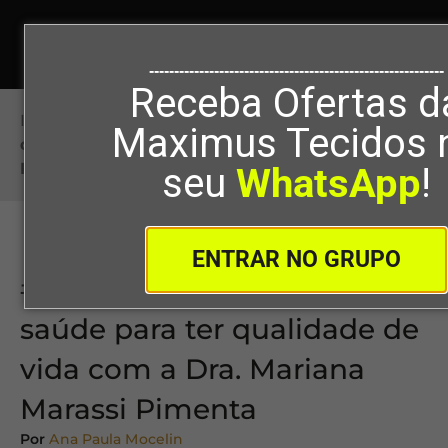
-----------------------------------------------------------
Receba Ofertas d
Início
>
#107 – Cuidados com a saúde para ter
Maximus Tecidos 
qualidade de vida com a Dra. Mariana Marassi
Pimenta
seu
WhatsApp
!
ENTRAR NO GRUPO
#107 – Cuidados com a
saúde para ter qualidade de
vida com a Dra. Mariana
Marassi Pimenta
Por
Ana Paula Mocelin