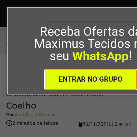
-----------------------------------------------------------
Receba Ofertas d
Início
>
#113 – Brinquedos artesanais e costura
Maximus Tecidos 
com Daniele Coelho
seu
WhatsApp
!
ENTRAR NO GRUPO
#113 – Brinquedos artesanais
e costura com Daniele
Coelho
Por
Ana Paula Mocelin
26/11/2021
0
87