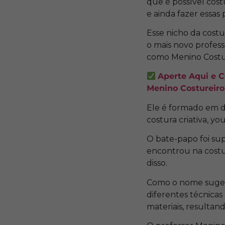
que é possível cost
e ainda fazer essas
Esse nicho da costu
o mais novo profess
como Menino Costu
Aperte Aqui e C
Menino Costureiro
Ele é formado em de
costura criativa, y
O bate-papo foi su
encontrou na costu
disso.
Como o nome sugere,
diferentes técnicas
materiais, resultan