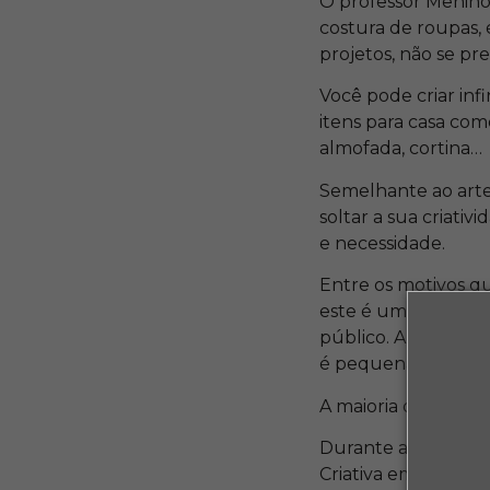
O professor Menino 
costura de roupas, 
projetos, não se p
Você pode criar infi
itens para casa com
almofada, cortina…
Semelhante ao artes
soltar a sua criati
e necessidade.
Entre os motivos qu
este é um mercado 
público. Além disso
é pequena e o temp
A maioria das peça
Durante a entrevist
Criativa em parcer