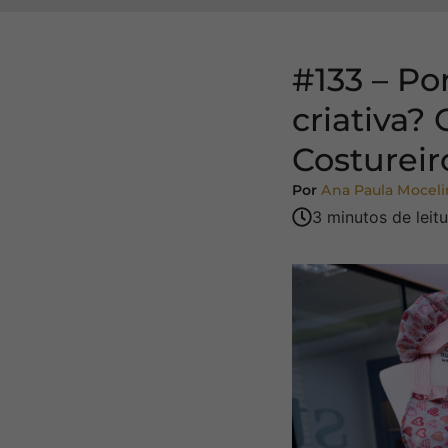
#133 – Po
criativa?
Costureir
Por
Ana Paula Moceli