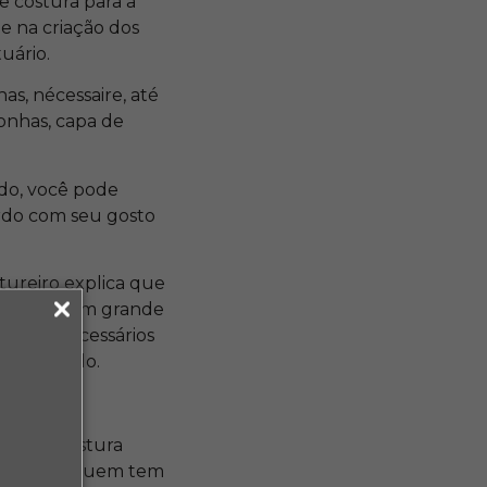
e costura para a
de na criação dos
tuário.
as, nécessaire, até
ronhas, capa de
ido, você pode
ordo com seu gosto
stureiro explica que
tos para um grande
eriais necessários
or exemplo.
.
urso de Costura
urso para quem tem