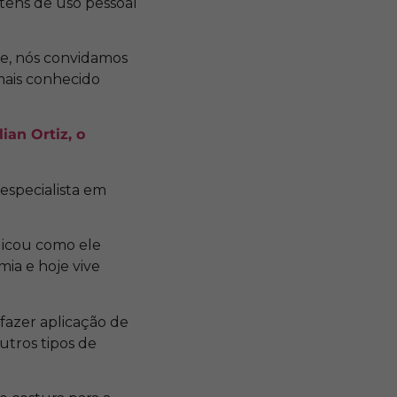
itens de uso pessoal
nte, nós convidamos
mais conhecido
ian Ortiz, o
especialista em
licou como ele
ia e hoje vive
fazer aplicação de
utros tipos de