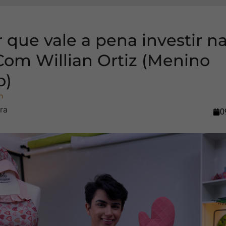
r que vale a pena investir n
 Com Willian Ortiz (Menino
o)
n
0