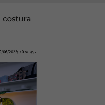
a costura
9/06/2022
0
497