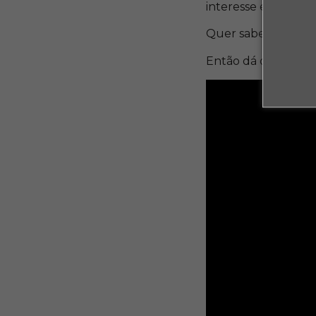
interesse em se tor
Quer saber mais?
Então dá o play!