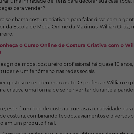
urar uma infinidade de itens para decorar sua casa toda, 
 peças para vender?
ra se chama costura criativa e para falar disso com a ge
or da Escola de Moda Online da Maximus: Willian Ortiz, 
reiro.
onheça o Curso Online de Costura Criativa com o Will
!
sign de moda, costureiro profissional há quase 10 anos, 
outuber e um fenômeno nas redes sociais.
per gostoso e rendeu muuuuito. O professor Willian exp
ra criativa uma forma de se reinventar durante a pandem
 este é um tipo de costura que usa a criatividade para 
 de costura, combinando tecidos, aviamentos e diversos o
do em um produto final.