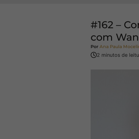
#162 – C
com Wan
Por
Ana Paula Moceli