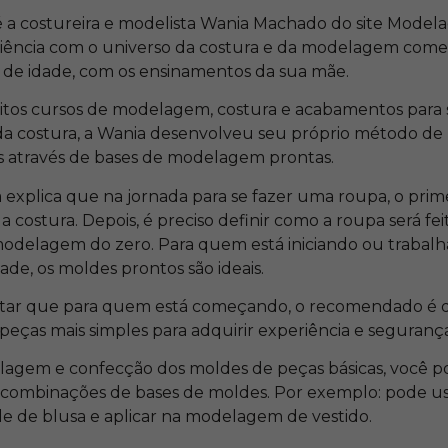
é a costureira e modelista Wania Machado do site Model
riência com o universo da costura e da modelagem com
os de idade, com os ensinamentos da sua mãe.
itos cursos de modelagem, costura e acabamentos para s
 da costura, a Wania desenvolveu seu próprio método 
as através de bases de modelagem prontas.
 explica que na jornada para se fazer uma roupa, o prim
a costura. Depois, é preciso definir como a roupa será fe
modelagem do zero. Para quem está iniciando ou trabal
de, os moldes prontos são ideais.
ltar que para quem está começando, o recomendado é qu
eças mais simples para adquirir experiência e segurança
agem e confecção dos moldes de peças básicas, você po
 combinações de bases de moldes. Por exemplo: pode us
de blusa e aplicar na modelagem de vestido.