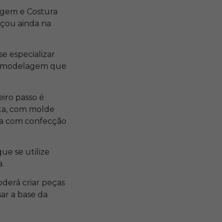
agem e Costura
eçou ainda na
e especializar
de modelagem que
eiro passo é
ita, com molde
ha com confecção
e se utilize
.
derá criar peças
ar a base da