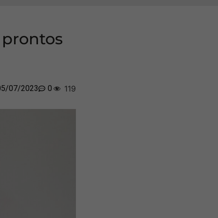
 prontos
05/07/2023
0
119