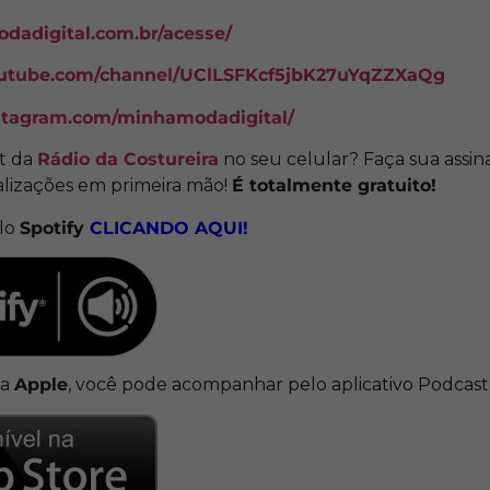
dadigital.com.br/acesse/
outube.com/channel/UClLSFKcf5jbK27uYqZZXaQg
stagram.com/minhamodadigital/
st da
Rádio da Costureira
no seu celular? Faça sua assin
alizações em primeira mão!
É totalmente gratuito!
elo
Spotify
CLICANDO
AQUI!
da
Apple
, você pode acompanhar pelo aplicativo Podcas