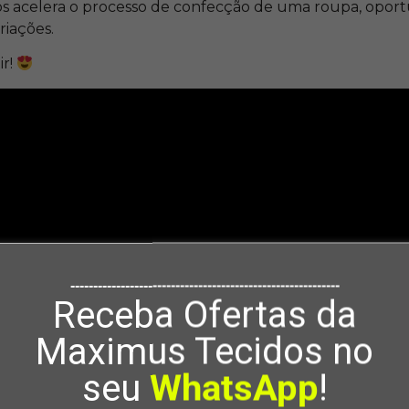
s acelera o processo de confecção de uma roupa, opor
riações.
ir!
-----------------------------------------------------------
Receba Ofertas da
Maximus Tecidos no
seu
WhatsApp
!