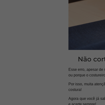
Não cor
Esse erro, apesar de 
ou porque o costureir
Por isso, muita atenç
costura!
Agora que você já s
e acerte sempre!