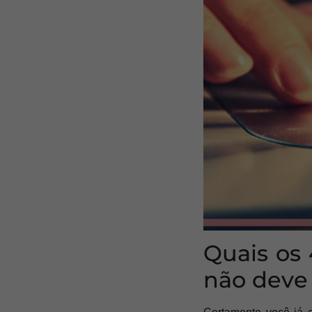
Quais os 
não deve