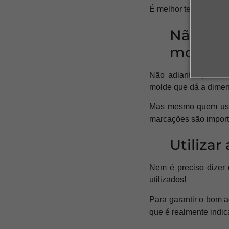
É melhor ter que comp
Não tra
moldes
Não adianta querer 
molde que dá a dimen
Mas mesmo quem usa m
marcações são importa
Utilizar
Nem é preciso dizer 
utilizados!
Para garantir o bom a
que é realmente indi