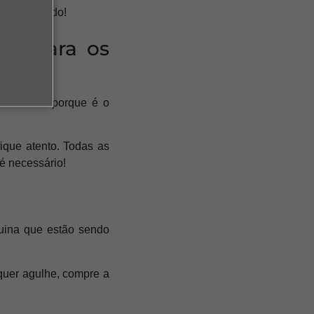
rte de tecido!
ão para os
nte. Isso porque é o
ique atento. Todas as
é necessário!
quina que estão sendo
lquer agulhe, compre a