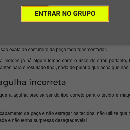
rar mais tecido do que sair com fama de que estragou algum co
ENTRAR NO GRUPO
nsferir corretamente a marcaç
costurar sem moldes ou com moldes desenhados incorretame
são exata ao costureiro da peça toda “desmontada”.
oldes já há algum tempo corre o risco de errar, portanto, f
ntes para o resultado final, nada de pular o que acha que não 
 agulha incorreta
que a agulha precisa ser do tipo correto para o tecido e má
cabamento da peça e não estragar os tecidos, não utilize qua
cada e não tenha surpresas desagradáveis!