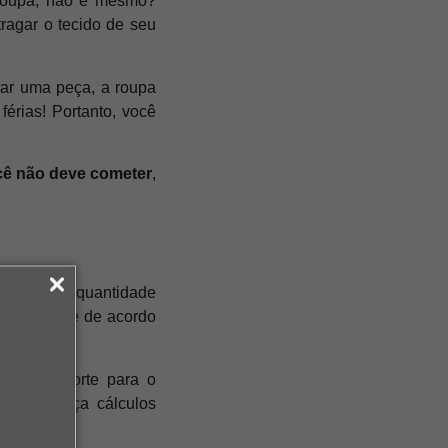
 roupa, não é mesmo?
ragar o tecido de seu
rar uma peça, a roupa
érias! Portanto, você
cê não deve cometer
,
Comprar a quantidade
a quantidade de acordo
eve o recorte para o
ça. Não faça cálculos