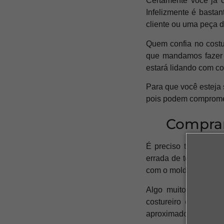
Certamente você já 
Infelizmente é basta
cliente ou uma peça d
Quem confia no costu
que mandamos fazer e
estará lidando com co
Para que você esteja 
pois podem compromete
Comprar
É preciso ter uma r
errada de tecido é al
com o molde, calcule 
Algo muito comum em
costureiro e essa qu
aproximados e seja ca