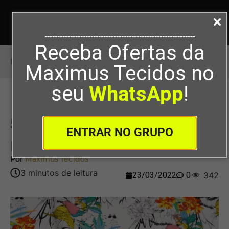
-----------------------------------------------------------
Receba Ofertas da
Início
>
5 roupas de linho para passear!
Maximus Tecidos no
seu
WhatsApp
!
5 roupas de linho para
ENTRAR NO GRUPO
passear!
Por
Maximus Tecidos
23/03/2022
0
342