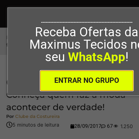
-----------------------------------------------------------
Receba Ofertas da
Início
>
6 tipos de Costureira(o): Conheça quem
Maximus Tecidos n
faz a moda acontecer de verdade!
seu
WhatsApp
!
ENTRAR NO GRUPO
6 tipos de Costureira(o):
Conheça quem faz a moda
acontecer de verdade!
Por
Clube da Costureira
28/09/2017
67
1.250