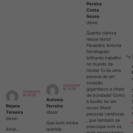
Pereira
Costa
Sousa
disse:
Quanta clareza
nesse texto!
Parabéns Antonia
Ferreirapelo
brilhante trabalho
no mundo da
moda! Tu és uma
pessoa de um
coração
02/10/2017
gigantesco e cheio
às 15:26
02/10/2017
de bondade! Como
às 15:20
Antonia
é bonito ter em
Rejane
Ferreira
nosso Brasil
Teixeira
disse:
pessoas caridosas
disse:
, que também se
Que bom minha
preocupa com os
Amei…
querida,
mais necessitados