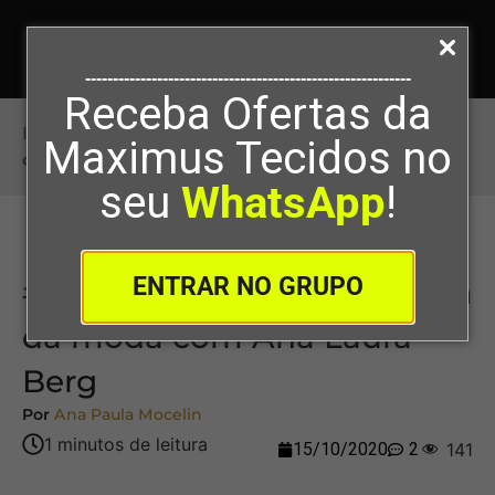
-----------------------------------------------------------
Receba Ofertas da
Início
>
#66 – Moulage: A linguagem da moda
Maximus Tecidos no
com Ana Laura Berg
seu
WhatsApp
!
ENTRAR NO GRUPO
#66 – Moulage: A linguagem
da moda com Ana Laura
Berg
Por
Ana Paula Mocelin
15/10/2020
2
141