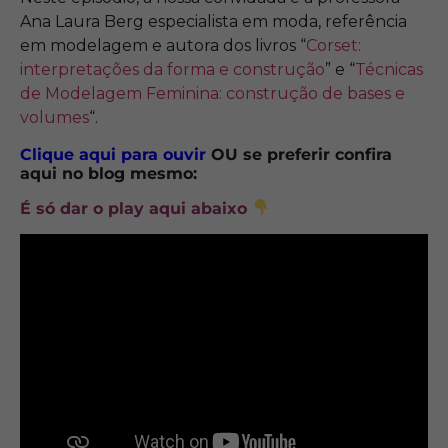
Ana Laura Berg especialista em moda, referência
em modelagem e autora dos livros “
Corset:
interpretações da forma e construçã
o
” e “
Técnicas
de Modelagem Feminina: construção de bases e
volumes
“.
Clique aqui para ouvir
OU se preferir confira
aqui no blog mesmo:
É só
dar o play aqui abaixo