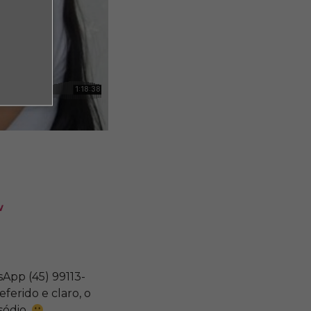
w
App (45) 99113-
ferido e claro, o
sódio.