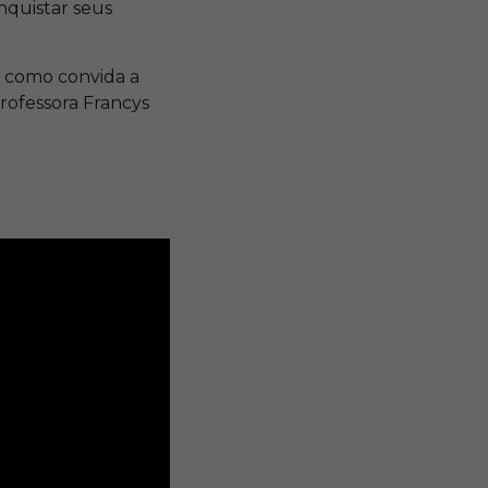
nquistar seus
s como convida a
rofessora Francys