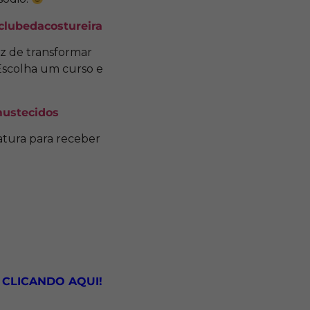
/clubedacostureira
z de transformar
 Escolha um curso e
mustecidos
atura para receber
t
CLICANDO AQUI!