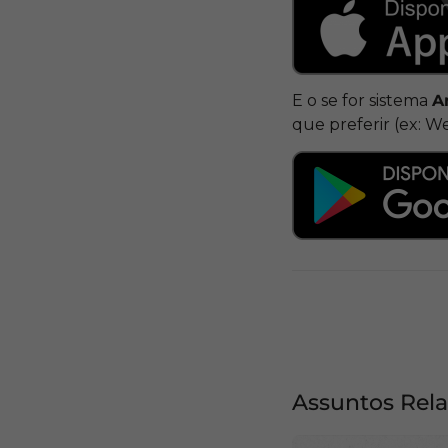
E o se for sistema
A
que preferir (ex: W
Assuntos Rel