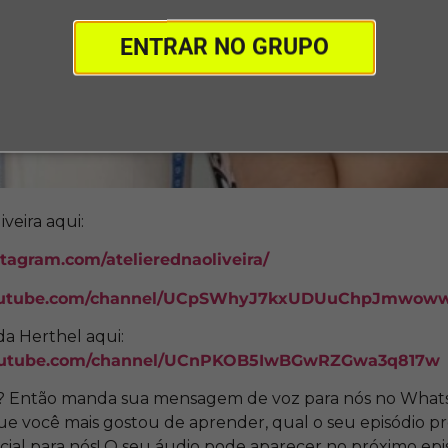
ENTRAR NO GRUPO
veira aqui:
tagram.com/atelierednaoliveira/
youtube.com/channel/UCpSWhyJ7kxUDUuChpJmwow
a Herthel aqui:
youtube.com/channel/UCnPKOB5IwBGwRZGwa3q817w
? Então manda sua mensagem de voz para nós no Whats
 você mais gostou de aprender, qual o seu episódio pre
cial para nós! O seu áudio pode aparecer no próximo epi