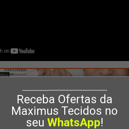
-----------------------------------------------------------
Receba Ofertas da
Maximus Tecidos no
seu
WhatsApp
!