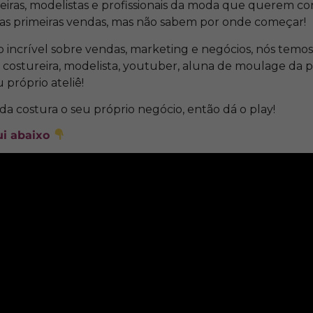
reiras, modelistas e profissionais da moda que querem co
suas primeiras vendas, mas não sabem por onde começar!
o incrível sobre vendas, marketing e negócios, nós temo
 costureira, modelista, youtuber, aluna de moulage da p
 próprio ateliê!
da costura o seu próprio negócio, então dá o play!
ui abaixo