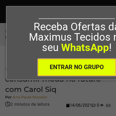
-----------------------------------------------------------
Receba Ofertas d
Início
>
#92 – Como vamos consumir moda no
Maximus Tecidos 
futuro com Carol Siq
seu
WhatsApp
!
ENTRAR NO GRUPO
#92 – Como vamos
consumir moda no futuro
com Carol Siq
Por
Ana Paula Mocelin
14/06/2021
0
88