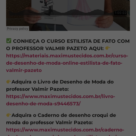
CONHEÇA O CURSO ESTILISTA DE FATO COM
O PROFESSOR VALMIR PAZETO AQUI:
https://materiais.maximustecidos.com.br/curso-
de-desenho-de-moda-online-estilista-de-fato-
valmir-pazeto
Adquira o Livro de Desenho de Moda do
professor Valmir Pazeto:
https://www.maximustecidos.com.br/livro-
desenho-de-moda-s9446573/
Adquira o Caderno de desenho croqui de
moda do professor Valmir Pazeto:
https://www.maximustecidos.com.br/caderno-