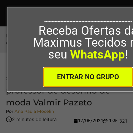
-----------------------------------------------------------
Receba Ofertas d
Início
>
#99 – A história do estilista e professor
Maximus Tecidos 
de desenho de moda Valmir Pazeto
seu
WhatsApp
!
ENTRAR NO GRUPO
#99 – A história do estilista e
professor de desenho de
moda Valmir Pazeto
Por
Ana Paula Mocelin
12/08/2021
1
321