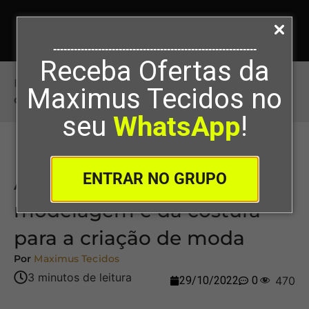
-----------------------------------------------------------
Receba Ofertas da
Início
>
A importância da modelagem e da
Maximus Tecidos no
costura para a criação de moda
seu
WhatsApp
!
ENTRAR NO GRUPO
A importância da
modelagem e da costura
para a criação de moda
Por
Maximus Tecidos
29/10/2022
0
470