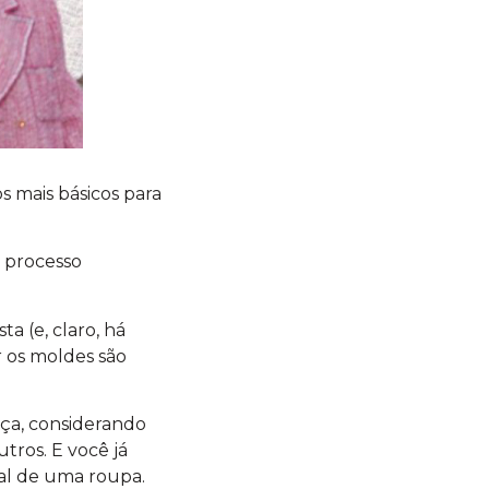
s mais básicos para
m processo
ta (e, claro, há
 os moldes são
eça, considerando
tros. E você já
nal de uma roupa.