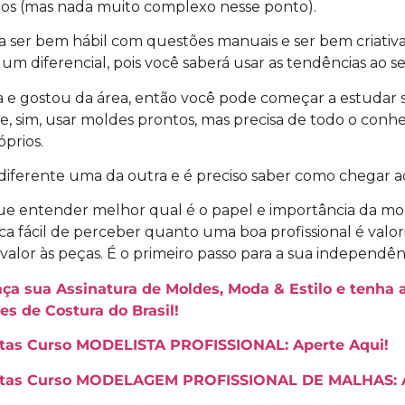
os (mas nada muito complexo nesse ponto).
a ser bem hábil com questões manuais e ser bem criativ
m diferencial, pois você saberá usar as tendências ao se
ca e gostou da área, então você pode começar a estudar 
, sim, usar moldes prontos, mas precisa de todo o conh
óprios.
 diferente uma da outra e é preciso saber como chegar 
ue entender melhor qual é o papel e importância da m
a fácil de perceber quanto uma boa profissional é valo
ar valor às peças. É o primeiro passo para a sua independê
aça sua Assinatura de Moldes, Moda & Estilo e tenha 
es de Costura do Brasil!
rtas Curso MODELISTA PROFISSIONAL: Aperte Aqui!
ertas Curso MODELAGEM PROFISSIONAL DE MALHAS: A