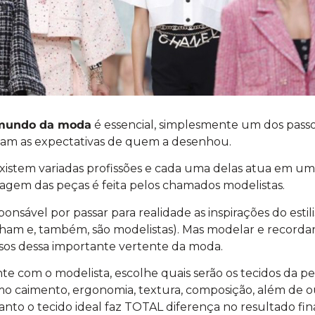
mundo da moda
é essencial, simplesmente um dos passo
am as expectativas de quem a desenhou.
existem variadas profissões e cada uma delas atua em u
lagem das peças é feita pelos chamados modelistas.
onsável por passar para realidade as inspirações do estilis
am e, também, são modelistas). Mas modelar e recordar
sos dessa importante vertente da moda.
nte com o modelista, escolhe quais serão os tecidos da p
mo caimento, ergonomia, textura, composição, além de ou
nto o tecido ideal faz TOTAL diferença no resultado fi