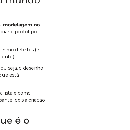
no mundo
 a
modelagem no
criar o protótipo
 mesmo defeitos (e
mento).
 ou seja, o desenho
que está
ilista e como
ante, pois a criação
ue é o