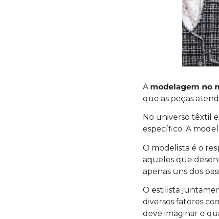
A
modelagem no 
que as peças atend
No universo têxtil 
específico. A mode
O modelista é o resp
aqueles que desenh
apenas uns dos pas
O estilista juntame
diversos fatores co
deve imaginar o qua