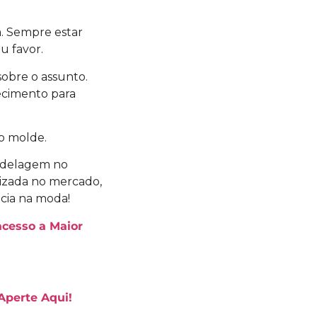
a. Sempre estar
u favor.
sobre o assunto.
ecimento para
ao molde.
odelagem no
rizada no mercado,
ncia na moda!
acesso a Maior
perte Aqui!