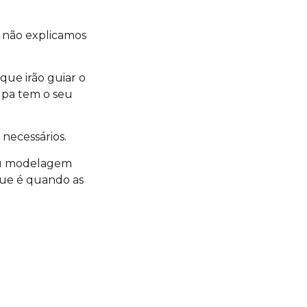
a não explicamos
ue irão guiar o
oupa tem o seu
 necessários.
ou modelagem
que é quando as