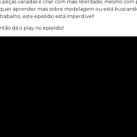
 peças variadas e criar com mais liberdade, mesmo com 
, quer aprender mais sobre modelagem ou está buscand
 trabalho, este episódio está imperdível!
tão dá o play no episódio!