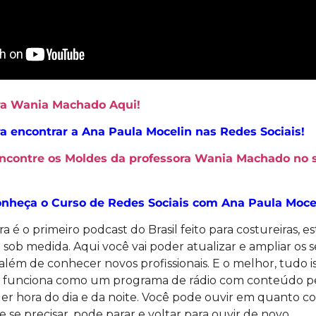
ora Wania Machado Aqui!
a encontrar a Ana Paula Mocelin nas Redes Sociais!
Encontre os Moldes da professora Wania Machado no 
onheça o Curso de Redes Sociais com Ana Paula Moce
a é o primeiro podcast do Brasil feito para costureiras, est
sob medida. Aqui você vai poder atualizar e ampliar os
 além de conhecer novos profissionais. E o melhor, tudo
t funciona como um programa de rádio com conteúdo pe
er hora do dia e da noite. Você pode ouvir em quanto c
 e se precisar, pode parar e voltar para ouvir de novo.