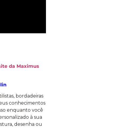
site da Maximus
lin
ilistas, bordadeiras
 seus conhecimentos
 isso enquanto você
rsonalizado à sua
ostura, desenha ou