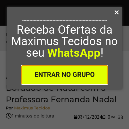
-----------------------------------------------------------
Receba Ofertas da
Início
>
Aprenda a fazer um Bordado de Natal
Maximus Tecidos no
com a Professora Fernanda Nadal
seu
WhatsApp
!
ENTRAR NO GRUPO
Aprenda a fazer um
Bordado de Natal com a
Professora Fernanda Nadal
Por
Maximus Tecidos
03/12/2024
0
68