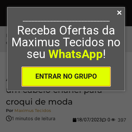
-----------------------------------------------------------
Receba Ofertas da
Início
>
Aprenda como desenhar um cabelo
Maximus Tecidos no
chanel para croqui de moda
seu
WhatsApp
!
ENTRAR NO GRUPO
Aprenda como desenhar
um cabelo chanel para
croqui de moda
Por
Maximus Tecidos
18/07/2023
0
397