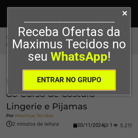
-----------------------------------------------------------
Receba Ofertas da
Início
>
Baixe o Catálogo de Peças do Curso de
Maximus Tecidos no
Costura Lingerie e Pijamas
seu
WhatsApp
!
ENTRAR NO GRUPO
Baixe o Catálogo de Peças
do Curso de Costura
Lingerie e Pijamas
Por
Maximus Tecidos
30/11/2024
1
5.211