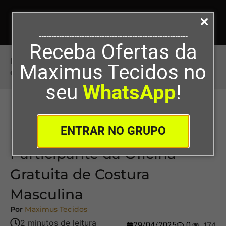
-----------------------------------------------------------
Receba Ofertas da
Início
>
Baixe o Manual do Participante da
Maximus Tecidos no
Oficina Gratuita de Costura Masculina
seu
WhatsApp
!
ENTRAR NO GRUPO
Baixe o Manual do
Participante da Oficina
Gratuita de Costura
Masculina
Por
Maximus Tecidos
29/04/2025
0
174