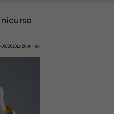
inicurso
/08/2023
20
199