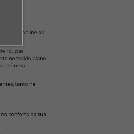
?
tuitos e online de
 de roupas
ita no tecido plano
ou até uma
antes, tanto na
e no conforto da sua