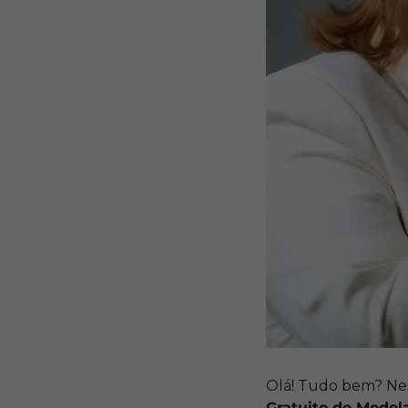
Olá! Tudo bem? Nes
Gratuito de Model