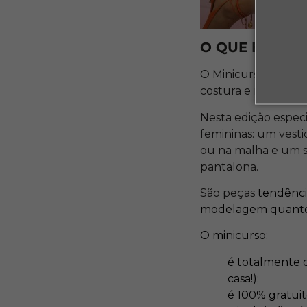
O QUE É O MI
O Minicurso Gratui
costura e modelagem
Nesta edição especi
femininas: um vest
ou na malha e um 
pantalona.
São peças
tendência
modelagem quanto 
O minicurso:
é totalmente o
casa!);
é 100% gratuit