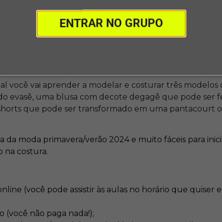
ENTRAR NO GRUPO
NICURSO GRATUITO DE CORTE E COSTURA
to de Modelagem e Costura é um dos maiores eventos gra
 que vai ser realizado dos dias 09 a 18 de setembro.
al você vai aprender a modelar e costurar três modelos
ido evasê, uma blusa com decote degagê que pode ser fe
shorts que pode ser transformado em uma pantacourt 
 da moda primavera/verão 2024 e muito fáceis para inici
na costura.
nline (você pode assistir às aulas no horário que quiser 
o (você não paga nada!);