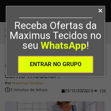
-----------------------------------------------------------
Receba Ofertas da
Início
>
Camisa e calça pantacourt: como
Maximus Tecidos no
modelar?
seu
WhatsApp
!
ENTRAR NO GRUPO
Camisa e calça pantacourt:
como modelar?
Por
Maximus Tecidos
25/12/2022
0
138