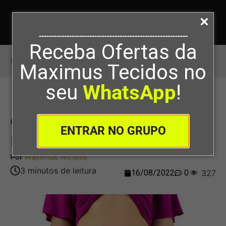
-----------------------------------------------------------
Receba Ofertas da
Início
>
Como Colocar Elástico na Malha
Maximus Tecidos no
seu
WhatsApp
!
Como Colocar Elástico na
ENTRAR NO GRUPO
Malha
Por
Maximus Tecidos
16/08/2022
0
327