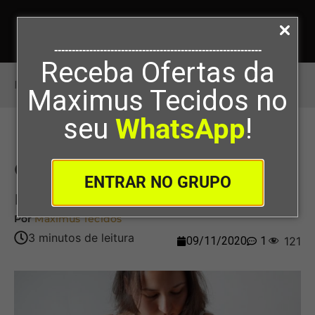
-----------------------------------------------------------
Receba Ofertas da
Início
>
Como modelar um bojo sob medida
Maximus Tecidos no
seu
WhatsApp
!
Como modelar um bojo sob
ENTRAR NO GRUPO
medida
Por
Maximus Tecidos
09/11/2020
1
121