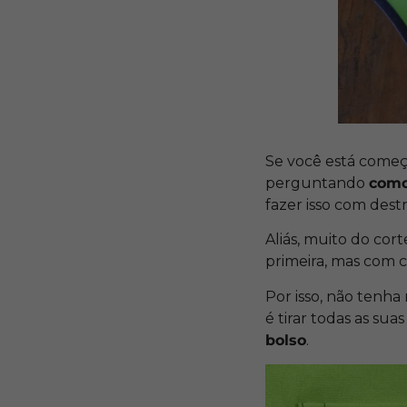
Se você está começ
perguntando
como
fazer isso com des
Aliás, muito do cort
primeira, mas com c
Por isso, não tenha
é tirar todas as sua
bolso
.