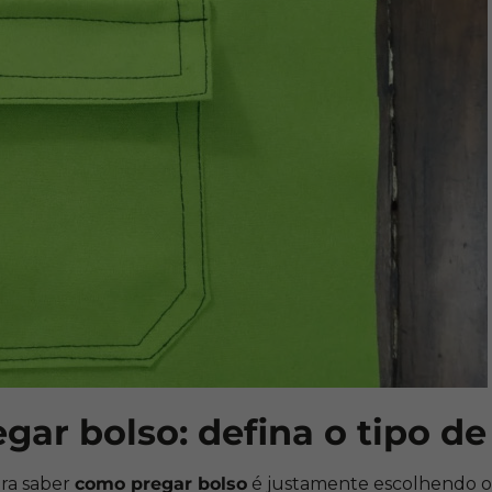
ar bolso: defina o tipo d
ara saber
como pregar bolso
é justamente escolhendo o 