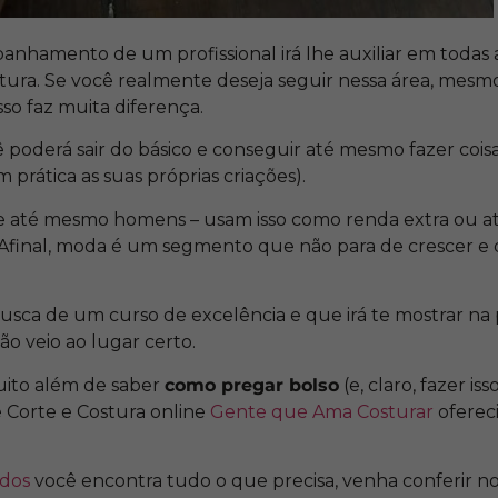
panhamento de um profissional irá lhe auxiliar em todas
tura. Se você realmente deseja seguir nessa área, mesmo
sso faz muita diferença.
poderá sair do básico e conseguir até mesmo fazer cois
m prática as suas próprias criações).
e até mesmo homens – usam isso como renda extra ou a
 Afinal, moda é um segmento que não para de crescer e d
usca de um curso de excelência e que irá te mostrar na p
tão veio ao lugar certo.
muito além de saber
como pregar bolso
(e, claro, fazer is
 Corte e Costura
online
Gente que Ama Costurar
oferec
idos
você encontra tudo o que precisa, venha conferir no