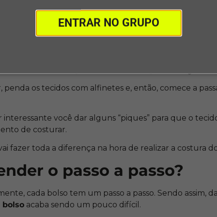
arque com uma caneta ou giz (de preferência algo que 
também saia fácil na lavagem).
ENTRAR NO GRUPO
rtar com calma – tenha uma tesoura bem afiada para iss
(no caso do giz), tente seguir um sentido para que o cort
de modo que não apareça o
, penda os tecidos com alfinetes e, então, comece a pas
 interessante você dar alguns “piques” para que o tecido
ento de costurar.
ai fazer toda a diferença na hora de realizar a costura d
ender o passo a passo?
ente, cada bolso tem um passo a passo. Sendo assim, da
 bolso
acaba sendo um pouco difícil.