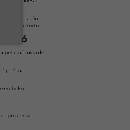
tenha boa adesão
o. Se a marcação
e não fique torto.
 forró
sar pela máquina de
 “gire” mais
o seu bolso.
r algo preciso