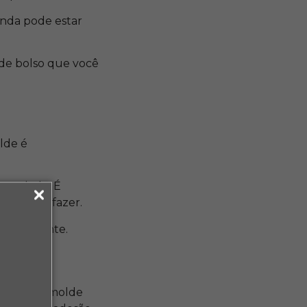
inda pode estar
 de bolso que você
lde é
o andado. É
pretende fazer.
corretamente.
Coloque o molde