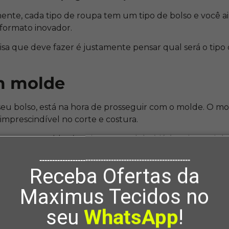
mente, cada tipo de roupa tem um tipo de bolso e você a
formato inovador.
oisa que deve fazer é justamente pensar qual será o tipo
m molde
seu bolso, está na hora de prosseguir com o molde. O mo
imprescindível no corte e costura.
r os seus moldes (ou tiver os modelos) já é meio caminh
moldes sejam, de fato, adequados para aquilo que você 
-----------------------------------------------------------
Receba Ofertas da
eça não dará certo, mesmo que você siga fazendo tudo 
guindo o molde
Maximus Tecidos no
seu
WhatsApp
!
l, vamos para o próximo passo de
como pregar bolso
. 