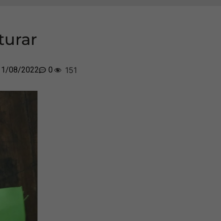
turar
11/08/2022
0
151