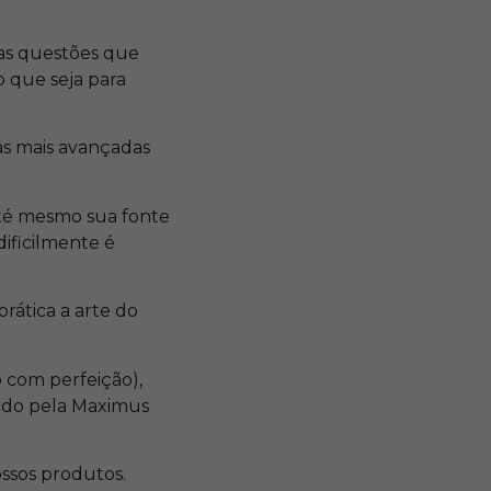
 as questões que
 que seja para
as mais avançadas
té mesmo sua fonte
ificilmente é
rática a arte do
so com perfeição),
ido pela Maximus
ssos produtos.