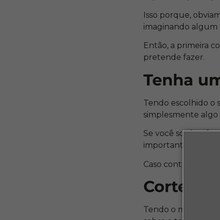
Isso porque, obvia
imaginando algum 
Então, a primeira c
pretende fazer.
Tenha u
Tendo escolhido o 
simplesmente algo 
Se você souber faze
importante que os 
Caso contrário a p
Corte se
Tendo o molde idea