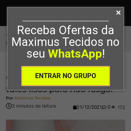
-----------------------------------------------------------
Receba Ofertas da
Início
>
Como tomar cuidado com tules lisos
Maximus Tecidos no
para não rasgar
seu
WhatsApp
!
ENTRAR NO GRUPO
Como tomar cuidado com
tules lisos para não rasgar
Por
Maximus Tecidos
21/12/2021
0
172