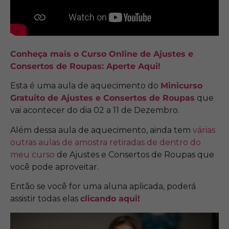
Conheça mais o Curso Online de Ajustes e
Consertos de Roupas: Aperte Aqui!
Esta é uma aula de aquecimento do
Minicurso
Gratuito de Ajustes e Consertos de Roupas
que
vai acontecer do dia 02 a 11 de Dezembro.
Além dessa aula de aquecimento, ainda tem
várias
outras aulas de amostra retiradas de dentro do
meu curso
de Ajustes e Consertos de Roupas que
você pode aproveitar.
Então se você for uma aluna aplicada, poderá
assistir todas elas
clicando aqui!