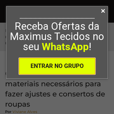
-----------------------------------------------------------
Receba Ofertas da
Início
>
Conheça quais são os materiais
Maximus Tecidos no
necessários para fazer ajustes e consertos de
roupas
seu
WhatsApp
!
ENTRAR NO GRUPO
Conheça quais são os
materiais necessários para
fazer ajustes e consertos de
roupas
Por
Viviane Alves