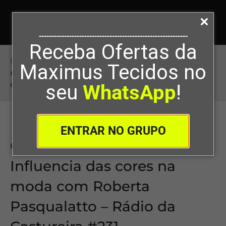
-----------------------------------------------------------
Receba Ofertas da
Início
>
Cor do Ano 2025 e a Influencia das cores
Maximus Tecidos no
na moda com Roberta Pasqualatto – Rádio da
Costureira #231
seu
WhatsApp
!
ENTRAR NO GRUPO
Cor do Ano 2025 e a
Influencia das cores na
moda com Roberta
Pasqualatto – Rádio da