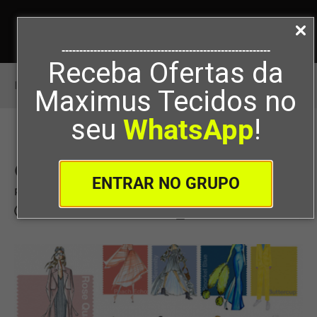
-----------------------------------------------------------
Receba Ofertas da
Início
>
Cores para primavera/verão
Maximus Tecidos no
seu
WhatsApp
!
Cores para primavera/verão
ENTRAR NO GRUPO
Por
Maximus Tecidos
11/12/2015
0
126