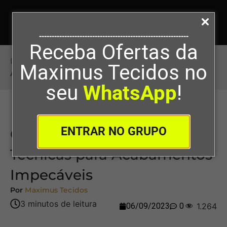
-----------------------------------------------------------
Receba Ofertas da
Início
>
Costura Invisível: Dicas e Técnicas para
Maximus Tecidos no
Acabamentos Impecáveis
seu
WhatsApp
!
ENTRAR NO GRUPO
Costura Invisível: Dicas e
Técnicas para Acabamentos
Impecáveis
Por
Maximus Tecidos
06/09/2023
0
1.264