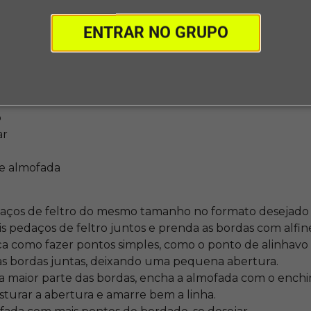
 de Feltro
ENTRAR NO GRUPO
eito para crianças pequenas, pois requer apenas habilida
eguro para elas manusearem agulhas e alfinetes de feltr
s:
o
ar
e almofada
daços de feltro do mesmo tamanho no formato desejado 
s pedaços de feltro juntos e prenda as bordas com alfin
ça como fazer pontos simples, como o ponto de alinhavo 
 as bordas juntas, deixando uma pequena abertura.
 a maior parte das bordas, encha a almofada com o ench
turar a abertura e amarre bem a linha.