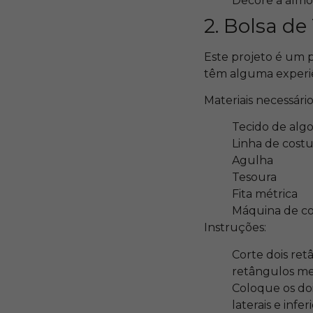
Decore a almo
2. Bolsa de
Este projeto é um 
têm alguma experiê
Materiais necessário
Tecido de alg
Linha de costu
Agulha
Tesoura
Fita métrica
Máquina de co
Instruções:
Corte dois re
retângulos men
Coloque os doi
laterais e infe