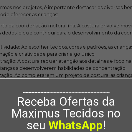
mos nos projetos, é importante destacar os diversos ben
pode oferecer às crianças:
to da coordenação motora fina: A costura envolve movi
s dedos, o que contribui para o desenvolvimento da co
tividade: Ao escolher tecidos, cores e padrões, as criança
ação e criatividade para criar algo único.
ração: A costura requer atenção aos detalhes e foco na
rianças a desenvolverem habilidades de concentração.
ização: Ao completarem um projeto de costura, as cria
de realização e orgulho por terem criado algo com suas
de: Aprender a costurar incentiva as crianças a valoriza
-----------------------------------------------------------
promovendo um estilo de vida mais sustentável e conscie
Receba Ofertas da
os em mente, vamos explorar alguns projetos de costur
Maximus Tecidos no
tes idades.
Simples e Divertidos
seu
WhatsApp
!