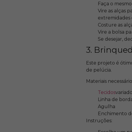
Faça o mesmo c
Vire as alças p
extremidades 
Costure as alç
Vire a bolsa pa
Se desejar, de
3. Brinque
Este projeto é óti
de pelúcia.
Materiais necessário
Tecidos
variad
Linha de bord
Agulha
Enchimento de
Instruções: