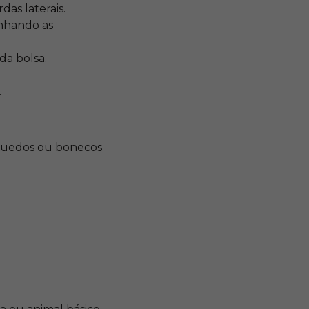
as laterais.
linhando as
da bolsa.
.
nquedos ou bonecos