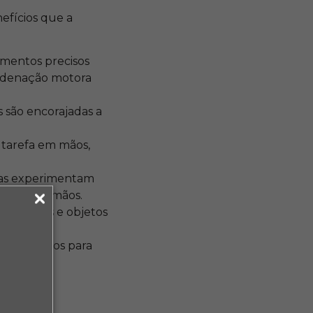
efícios que a
mentos precisos
ordenação motora
s são encorajadas a
 tarefa em mãos,
nças experimentam
 próprias mãos.
rem roupas e objetos
nte.
a adequados para