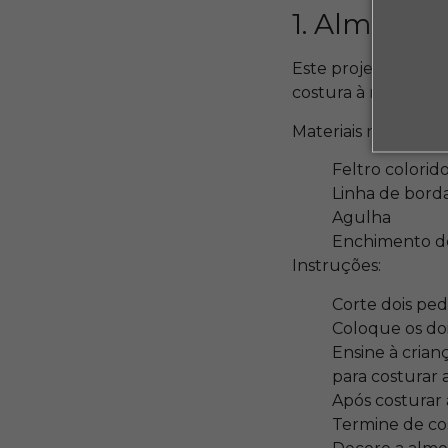
1. Almofada
Este projeto é perf
costura à mão e é s
Materiais necessário
Feltro colorid
Linha de bord
Agulha
Enchimento d
Instruções:
Corte dois pe
Coloque os doi
Ensine à crian
para costurar
Após costurar
Termine de cos