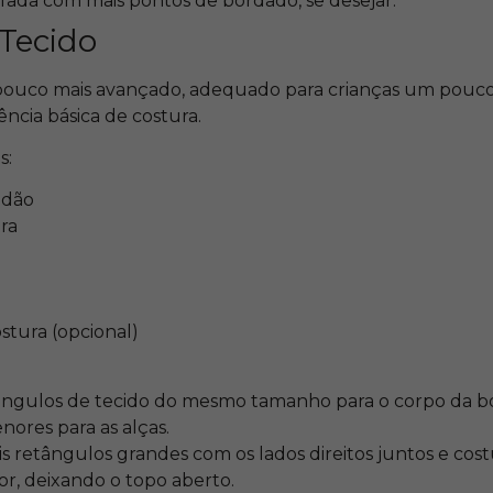
fada com mais pontos de bordado, se desejar.
 Tecido
pouco mais avançado, adequado para crianças um pouco 
ncia básica de costura.
s:
odão
ra
stura (opcional)
tângulos de tecido do mesmo tamanho para o corpo da bo
ores para as alças.
s retângulos grandes com os lados direitos juntos e cos
rior, deixando o topo aberto.