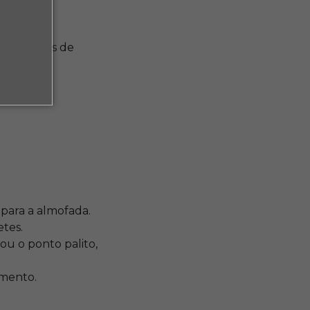
des básicas de
o.
para a almofada.
etes.
ou o ponto palito,
imento.