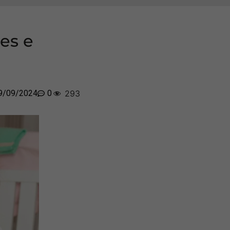
es e
9/09/2024
0
293