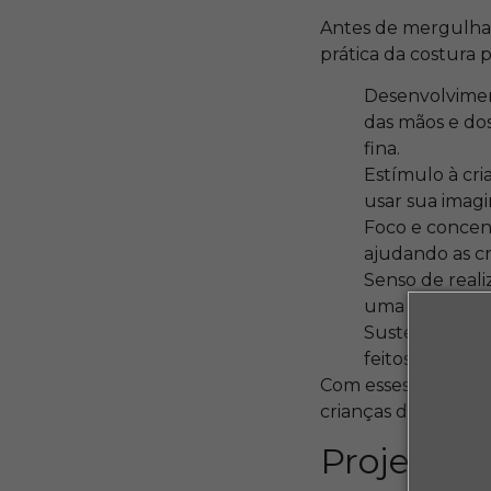
Antes de mergulhar
prática da costura 
Desenvolvimen
das mãos e do
fina.
Estímulo à cria
usar sua imagin
Foco e concent
ajudando as c
Senso de real
uma sensação 
Sustentabilida
feitos à mão, 
Com esses benefíci
crianças de diferen
Projetos 