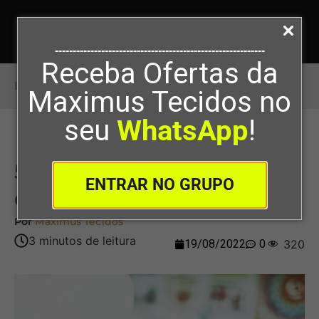
-----------------------------------------------------------
Receba Ofertas da
Início
>
5 Maneiras De Como Costurar Malha
Maximus Tecidos no
seu
WhatsApp
!
5 Maneiras De Como
ENTRAR NO GRUPO
Costurar Malha
Por
Maximus Tecidos
19/08/2022
0
320