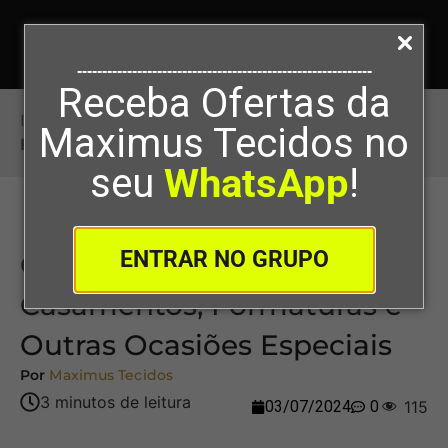
-----------------------------------------------------------
Receba Ofertas da
Início
>
Criando Laços para Casamentos,
Maximus Tecidos no
Formaturas e Outras Ocasiões Especiais
seu
WhatsApp
!
ENTRAR NO GRUPO
Criando Laços para
Casamentos, Formaturas e
Outras Ocasiões Especiais
Por
Maximus Tecidos
03/07/2024
0
115