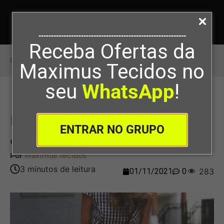
-----------------------------------------------------------
Receba Ofertas da
Início
>
Estampa Vichy, 5 peças com esse tecido!
Maximus Tecidos no
seu
WhatsApp
!
Estampa Vichy, 5 peças com
ENTRAR NO GRUPO
esse tecido!
Por
Maximus Tecidos
01/11/2021
0
283