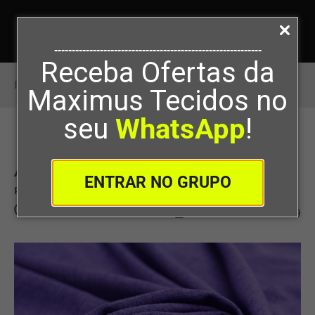
-----------------------------------------------------------
Receba Ofertas da
Início
>
A frescura do linho no verão
Maximus Tecidos no
seu
WhatsApp
!
A frescura do linho no verão
ENTRAR NO GRUPO
Por
Maximus Tecidos
04/06/2022
0
149