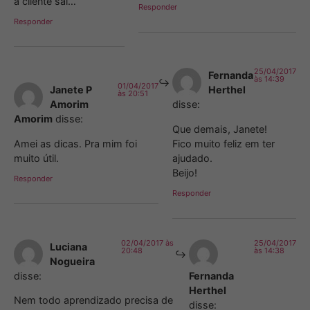
a cliente sai…
Responder
Responder
25/04/2017
Fernanda
às 14:39
01/04/2017
Janete P
Herthel
às 20:51
Amorim
disse:
Amorim
disse:
Que demais, Janete!
Amei as dicas. Pra mim foi
Fico muito feliz em ter
muito útil.
ajudado.
Beijo!
Responder
Responder
02/04/2017 às
25/04/2017
Luciana
20:48
às 14:38
Nogueira
disse:
Fernanda
Herthel
Nem todo aprendizado precisa de
disse: