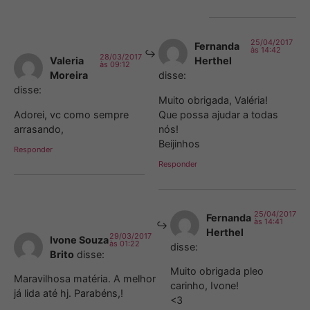
25/04/2017
Fernanda
às 14:42
28/03/2017
Valeria
Herthel
às 09:12
Moreira
disse:
disse:
Muito obrigada, Valéria!
Adorei, vc como sempre
Que possa ajudar a todas
arrasando,
nós!
Beijinhos
Responder
Responder
25/04/2017
Fernanda
às 14:41
Herthel
29/03/2017
Ivone Souza
às 01:22
disse:
Brito
disse:
Muito obrigada pleo
Maravilhosa matéria. A melhor
carinho, Ivone!
já lida até hj. Parabéns,!
<3