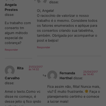
disse:
Angela
Prestes
Oi, Angela!
disse:
O raciocínio de valorizar o nosso
trabalho é o mesmo. Considere todos
Eu trabalho com
os fatores enumerados e aplique para
conserto tm
os consertos criando sua tabelinha,
algum método
também. Obrigada por acompanhar o
especial de
post e beijos!
cobrança?
Responder
Responder
31/03/2017
Rita
às 14:32
25/04/2017
Fernanda
às 14:40
Carvalho
Herthel
disse:
disse:
Fica assim não, Rita! Nunca mais,
Amei o texto.Como vc
viu? É muito frustrante.
Faça o
disse no começo, é
planejamento certinho e comece
desse jeito q fico qndo
a lucrar mais!