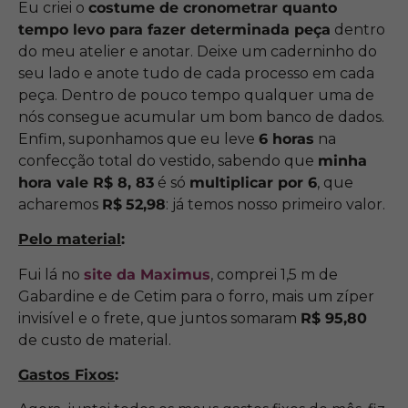
Eu criei o
costume de cronometrar quanto
tempo levo para fazer determinada peça
dentro
do meu atelier e anotar. Deixe um caderninho do
seu lado e anote tudo de cada processo em cada
peça. Dentro de pouco tempo qualquer uma de
nós consegue acumular um bom banco de dados.
Enfim, suponhamos que eu leve
6 horas
na
confecção total do vestido, sabendo que
minha
hora vale R$ 8, 83
é só
multiplicar por 6
, que
acharemos
R$
52,98
: já temos nosso primeiro valor.
Pelo material
:
Fui lá no
site da Maximus
, comprei 1,5 m de
Gabardine e de Cetim para o forro, mais um zíper
invisível e o frete, que juntos somaram
R$ 95,80
de custo de material.
Gastos Fixos
: