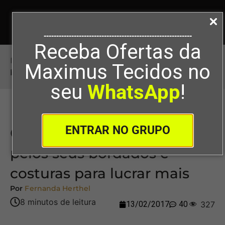
-----------------------------------------------------------
Receba Ofertas da
Início
>
Guia: Saiba como cobrar pelos seus
Maximus Tecidos no
bordados e costuras para lucrar mais
seu
WhatsApp
!
ENTRAR NO GRUPO
Guia: Saiba como cobrar
pelos seus bordados e
costuras para lucrar mais
Por
Fernanda Herthel
13/02/2017
40
327