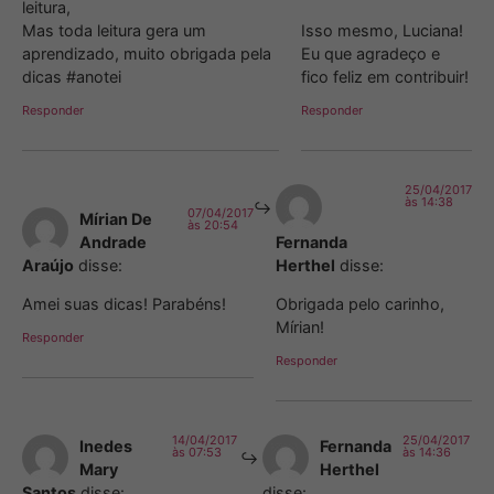
leitura,
Mas toda leitura gera um
Isso mesmo, Luciana!
aprendizado, muito obrigada pela
Eu que agradeço e
dicas #anotei
fico feliz em contribuir!
Responder
Responder
25/04/2017
às 14:38
07/04/2017
Mírian De
às 20:54
Andrade
Fernanda
Araújo
disse:
Herthel
disse:
Amei suas dicas! Parabéns!
Obrigada pelo carinho,
Mírian!
Responder
Responder
14/04/2017
25/04/2017
Inedes
Fernanda
às 07:53
às 14:36
Mary
Herthel
Santos
disse:
disse: