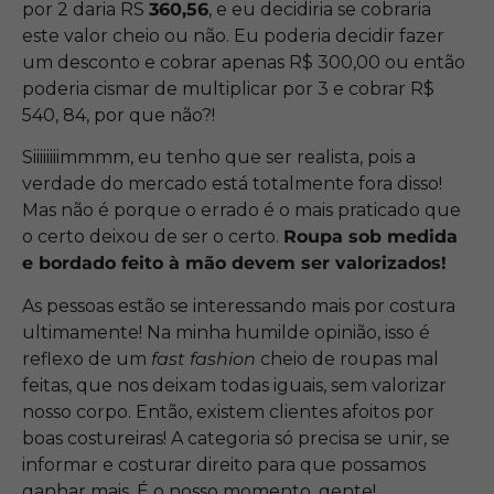
por 2 daria RS
360,56
, e eu decidiria se cobraria
este valor cheio ou não. Eu poderia decidir fazer
um desconto e cobrar apenas R$ 300,00 ou então
poderia cismar de multiplicar por 3 e cobrar R$
540, 84, por que não?!
Siiiiiiiimmmm, eu tenho que ser realista, pois a
verdade do mercado está totalmente fora disso!
Mas não é porque o errado é o mais praticado que
o certo deixou de ser o certo.
Roupa sob medida
e bordado feito à mão devem ser valorizados!
As pessoas estão se interessando mais por costura
ultimamente! Na minha humilde opinião, isso é
reflexo de um
fast fashion
cheio de roupas mal
feitas, que nos deixam todas iguais, sem valorizar
nosso corpo. Então, existem clientes afoitos por
boas costureiras! A categoria só precisa se unir, se
informar e costurar direito para que possamos
ganhar mais. É o nosso momento, gente!