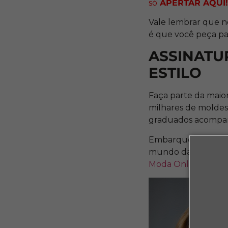
só
APERTAR AQUI
Vale lembrar que ne
é que você peça pa
ASSINATU
ESTILO
Faça parte da maio
milhares de moldes
graduados acompan
Embarque nesta jor
mundo da modelagem
Moda Online da Ma