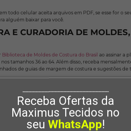
!
m todo celular aceita arquivos em PDF, se esse for o seu
ra alguém baixar para você.
RA E CURADORIA DE MOLDES,
r
Biblioteca de Moldes de Costura do Brasil
ao assinar a 
 nos tamanhos 36 ao 64. Além disso, receba mensalmen
hados de guias de margem de costura e sugestões de t
nada de estilo e autenticidade com uma das maiores au
 e da costura, a professora Marlene Mukai, em parce
-----------------------------------------------------------
ximus Tecidos
.
Receba Ofertas da
Maximus Tecidos no
seu
WhatsApp
!