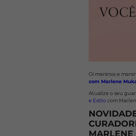
Oi meninos e meni
com Marlene Mukai
Atualize o seu gua
e Estilo
com Marlene
NOVIDADE
CURADORI
MARLENE