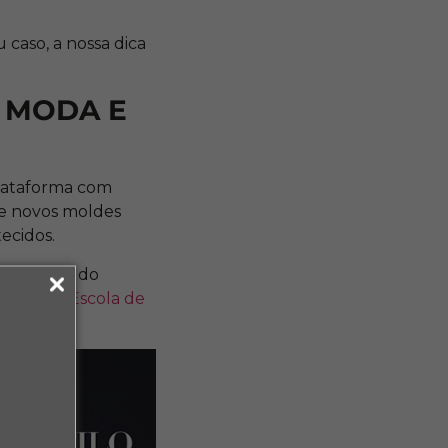
 caso, a nossa dica
 MODA E
plataforma com
te novos moldes
ecidos.
toridades do
ria com a
Escola de