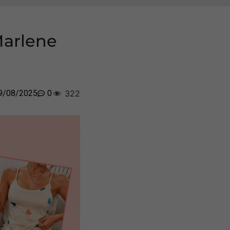
Marlene
9/08/2025
0
322