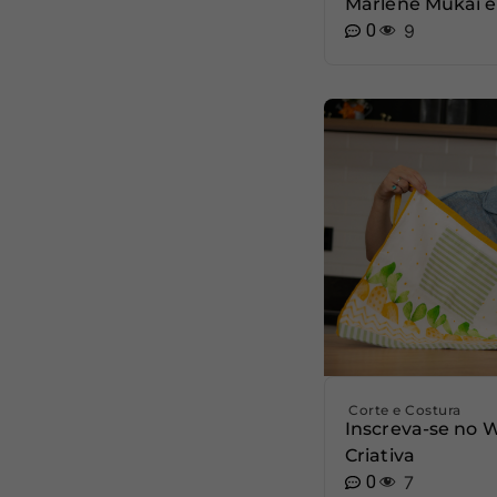
Marlene Mukai e
0
9
Corte e Costura
Inscreva-se no 
Criativa
0
7