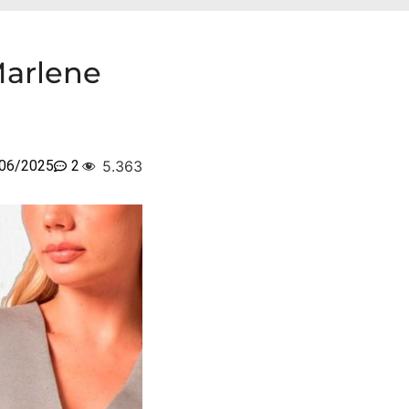
Marlene
06/2025
2
5.363