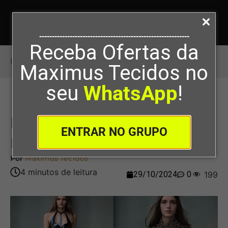
-----------------------------------------------------------
Receba Ofertas da
Início
>
Inovando na Moda com Impressão 3D
Maximus Tecidos no
seu
WhatsApp
!
Inovando na Moda com
ENTRAR NO GRUPO
Impressão 3D
Por
Maximus Tecidos
29/10/2024
0
199