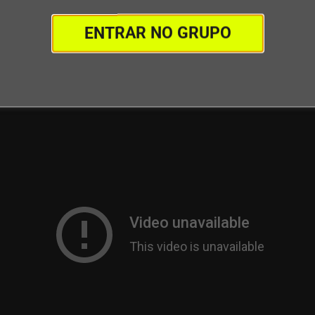
Lista Vip Arraiá de Ofertas Maximus
ENTRAR NO GRUPO
s ofertas são por tempo limitado e os estoques também.
seu ateliê e seus conhecimentos com condições incrívei