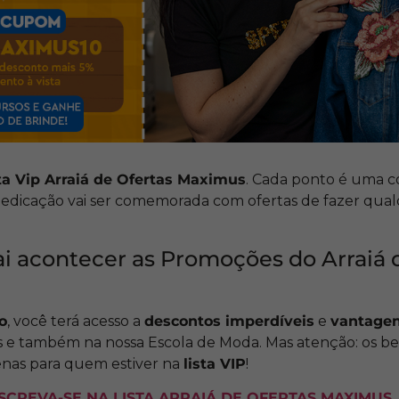
ta Vip Arraiá de Ofertas Maximus
. Cada ponto é uma c
 dedicação vai ser comemorada com ofertas de fazer qual
 acontecer as Promoções do Arraiá 
o
, você terá acesso a
descontos imperdíveis
e
vantagen
 e também na nossa Escola de Moda. Mas atenção: os be
enas para quem estiver na
lista VIP
!
NSCREVA-SE NA LISTA ARRAIÁ DE OFERTAS MAXIMUS