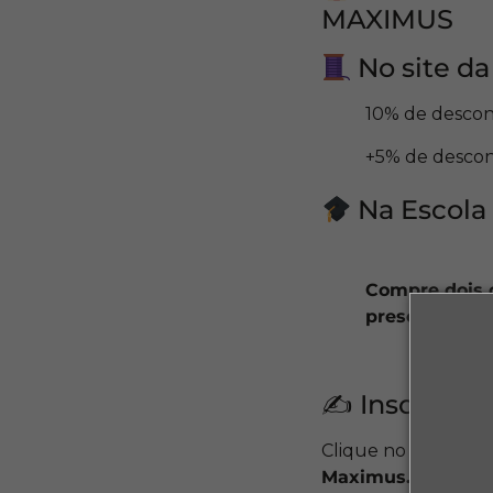
MAXIMUS
No site da
10% de desco
+5% de descon
Na Escola
Compre dois 
presente
(do 
✍️ Inscreva-
Clique no botão aba
Maximus.