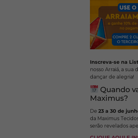
Inscreva-se na Lis
nosso Arraiá, a sua
dançar de alegria!
Quando vai
Maximus?
De
23 a 30 de junh
da Maximus Tecidos
serão revelados ap
CLIQUE AQUI E I