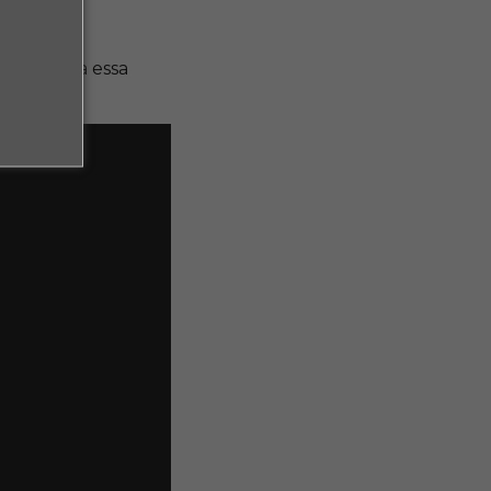
 Não perca essa
s.