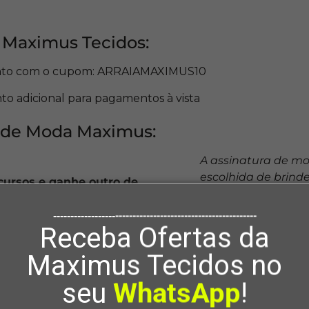
 Maximus Tecidos:
nto com o cupom: ARRAIAMAXIMUS10
to adicional para pagamentos à vista
 de Moda Maximus:
A assinatura de mo
escolhida de brind
cursos e ganhe outro de
mesmo valor!)
Promoção limitada 
-----------------------------------------------------------
brinde
Receba Ofertas da
se agora e garanta seus descontos!
Maximus Tecidos no
ixo, preencha seu e-mail e entre para a
Lista VIP Arrai
seu
WhatsApp
!