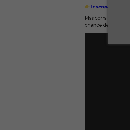
Inscreva-se na 
Mas corra porque a
chance de renovar 