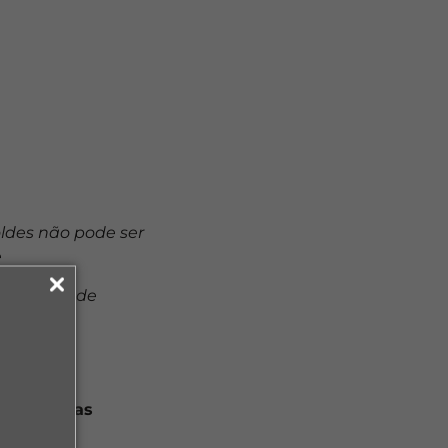
ldes não pode ser
e
a 1 curso de
á de Ofertas