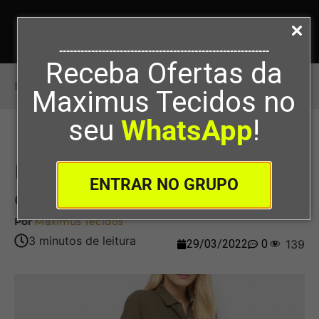
-----------------------------------------------------------
Receba Ofertas da
Início
>
Linho É Fashion, Saiba Como Usar
Maximus Tecidos no
seu
WhatsApp
!
Linho É Fashion, Saiba
ENTRAR NO GRUPO
Como Usar
Por
Maximus Tecidos
29/03/2022
0
139