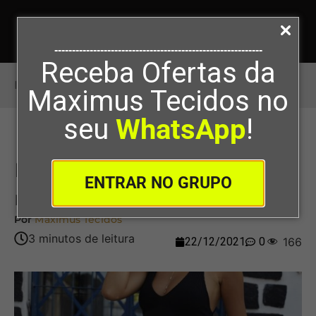
-----------------------------------------------------------
Receba Ofertas da
Início
>
Linho é um tecido que refresca?
Maximus Tecidos no
seu
WhatsApp
!
Linho é um tecido que
ENTRAR NO GRUPO
refresca?
Por
Maximus Tecidos
22/12/2021
0
166