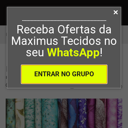
-----------------------------------------------------------
Receba Ofertas da
Início
>
Loja de tecidos baratos
Maximus Tecidos no
seu
WhatsApp
!
Loja de tecidos baratos
ENTRAR NO GRUPO
Por
Maximus Tecidos
08/06/2023
0
390