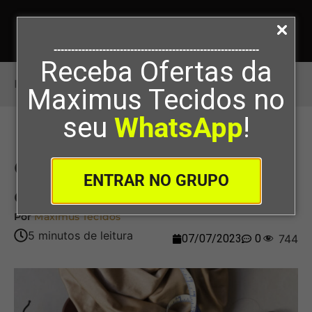
-----------------------------------------------------------
Receba Ofertas da
Início
>
Como calcular a metragem do tecido
Maximus Tecidos no
seu
WhatsApp
!
Como calcular a metragem
ENTRAR NO GRUPO
do tecido
Por
Maximus Tecidos
07/07/2023
0
744