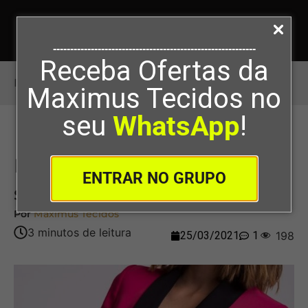
-----------------------------------------------------------
Receba Ofertas da
Início
>
Modelagem da gola smoking
Maximus Tecidos no
seu
WhatsApp
!
Modelagem da gola
ENTRAR NO GRUPO
smoking
Por
Maximus Tecidos
25/03/2021
1
198