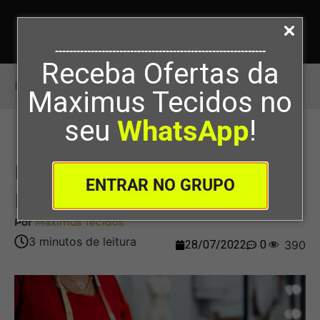
-----------------------------------------------------------
Receba Ofertas da
Início
>
Modelagem De Tecido Malha
Maximus Tecidos no
seu
WhatsApp
!
Modelagem De Tecido
ENTRAR NO GRUPO
Malha
Por
Maximus Tecidos
28/07/2022
0
390