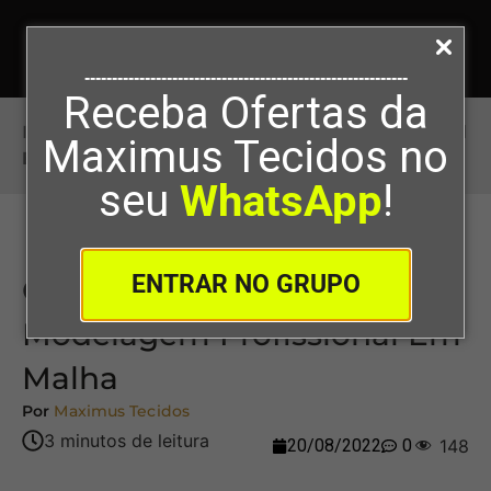
-----------------------------------------------------------
Receba Ofertas da
Início
>
Curso Online De Modelagem Profissional
Maximus Tecidos no
Em Malha
seu
WhatsApp
!
ENTRAR NO GRUPO
Curso Online De
Modelagem Profissional Em
Malha
Por
Maximus Tecidos
20/08/2022
0
148