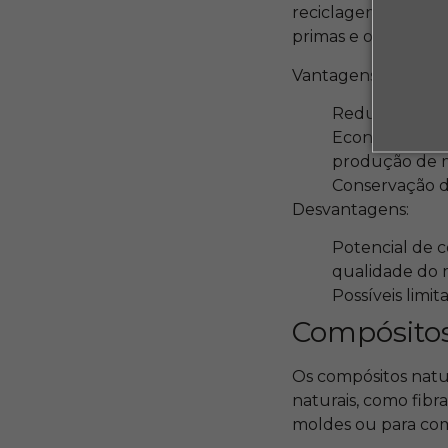
reciclagem de meta
primas e o consumo
Vantagens:
Redução do im
Economia de e
produção de m
Conservação de
Desvantagens:
Potencial de c
qualidade do m
Possíveis limi
Compósitos
Os compósitos natur
naturais, como fibr
moldes ou para co