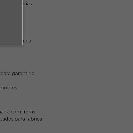
o de matérias-
is.
rgia do que a
para garantir a
 moldes.
nada com fibras
sados para fabricar