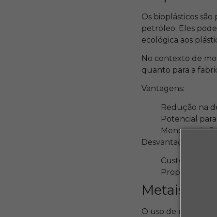
Os bioplásticos são
petróleo. Eles pode
ecológica aos plást
No contexto de mol
quanto para a fabr
Vantagens:
Redução na de
Potencial para
Menor emissão
Desvantagens:
Custo mais alt
Propriedades m
Metais Rec
O uso de metais rec