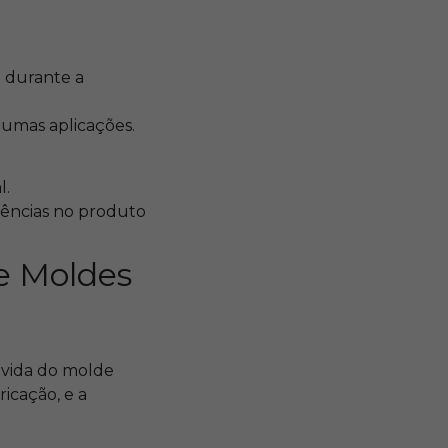
 durante a
gumas aplicações.
l.
stências no produto
de Moldes
 vida do molde
ricação, e a