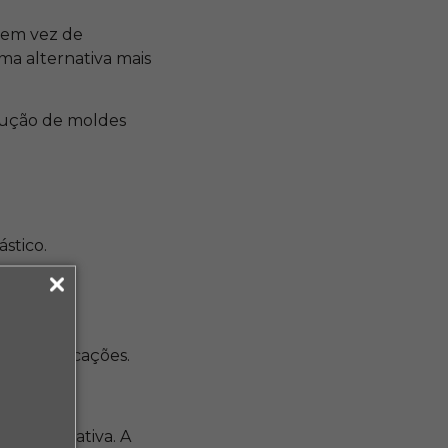
, em vez de
ma alternativa mais
odução de moldes
stico.
umas aplicações.
 significativa. A