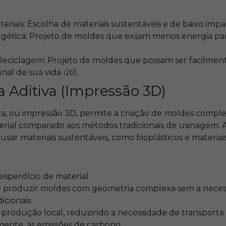
eriais: Escolha de materiais sustentáveis e de baixo imp
rgética: Projeto de moldes que exijam menos energia pa
 Reciclagem: Projeto de moldes que possam ser facilme
inal de sua vida útil.
 Aditiva (Impressão 3D)
va, ou impressão 3D, permite a criação de moldes comp
rial comparado aos métodos tradicionais de usinagem. A
sar materiais sustentáveis, como bioplásticos e materiais
sperdício de material.
 produzir moldes com geometria complexa sem a neces
icionais.
 produção local, reduzindo a necessidade de transporte 
nte, as emissões de carbono.