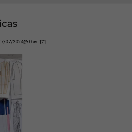
icas
27/07/2024
0
171