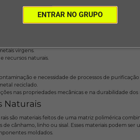
is, como alumínio e aço, reduz a necessidade de extraçã
 de energia associado à produção de novos metais.
ENTRAR NO GRUPO
pacto ambiental associado à mineração e refino de meta
nergia, pois a reciclagem de metais consome menos ene
etais virgens.
 recursos naturais.
ontaminação e necessidade de processos de purificação 
etal reciclado.
tações nas propriedades mecânicas e na durabilidade dos
 Naturais
ais são materiais feitos de uma matriz polimérica combi
as de cânhamo, linho ou sisal. Esses materiais podem ser u
mponentes moldados.