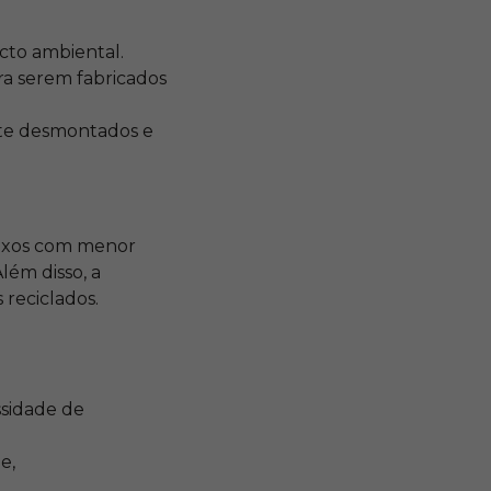
acto ambiental.
ra serem fabricados
nte desmontados e
lexos com menor
lém disso, a
 reciclados.
sidade de
e,