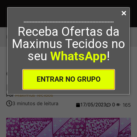
-----------------------------------------------------------
Receba Ofertas da
Início
>
O que é a técnica de patchwork
Maximus Tecidos no
seu
WhatsApp
!
O que é a técnica de
ENTRAR NO GRUPO
patchwork
Por
Maximus Tecidos
17/05/2023
0
165